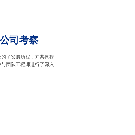
临公司考察
流的了发展历程，并共同探
并与团队工程师进行了深入