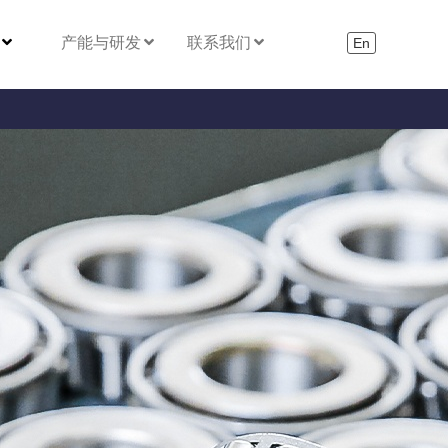
产能与研发
联系我们
En