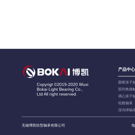
产品中心
圆锥滚子
Copyrigt ©2019-2020 Wuxi
Bokai Light Bearing Co.,
双列角接
Ltd All right reserved.
调心滚子
轮毂轴承
深沟球轴
无锡博凯轻型轴承有限公司
地