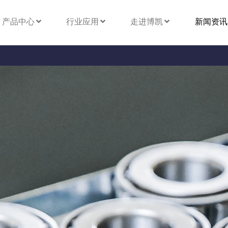
产品中心
行业应用
走进博凯
新闻资讯