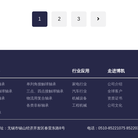
1
2
3
行业应用
走进博凯
轴承
单列角接触球轴承
家电行业
公司介绍
触球轴承
三点、四点接触球轴承
汽车行业
全球客户
轴承
物流用复合轴承
机械设备
资质证书
各类非标轴承
工程机械
公司文化
承
址：无锡市锡山经济开发区春雷东路8号
电话：0510-85221075 85220