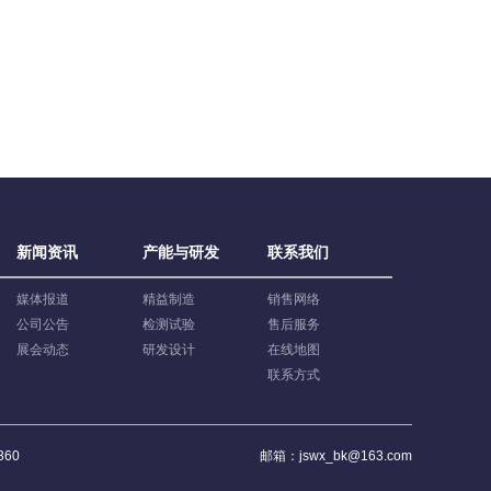
新闻资讯
产能与研发
联系我们
媒体报道
精益制造
销售网络
公司公告
检测试验
售后服务
展会动态
研发设计
在线地图
联系方式
360
邮箱：jswx_bk@163.com