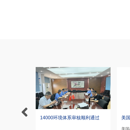
彰通知决定
14000环境体系审核顺利通过
美国
考
美国