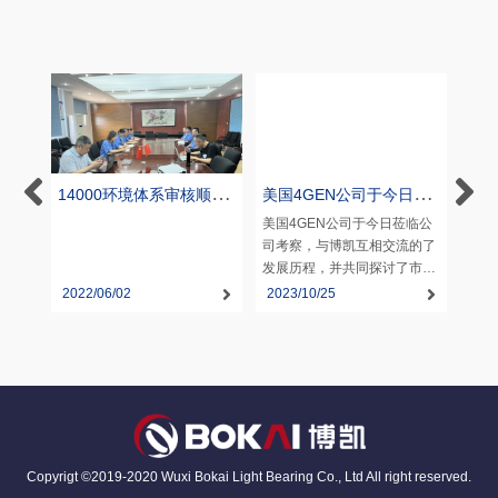
通知
14000环境体系审核顺利
美国4GEN公司于今日莅
关于
通过
临公司考察
美国4GEN公司于今日莅临公
司考察，与博凯互相交流的了
发展历程，并共同探讨了市场
开拓方向，4GEN...
2022/06/02
2023/10/25
202
Copyrigt ©2019-2020 Wuxi Bokai Light Bearing Co., Ltd All right reserved.